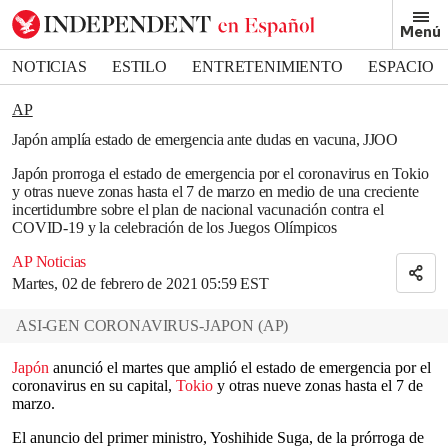
Removed from bookmarks
Menú
Close popover
Bookmark popover
NOTICIAS
ESTILO
ENTRETENIMIENTO
ESPACIO
DEPORTES
AP
Japón amplía estado de emergencia ante dudas en vacuna, JJOO
Japón prorroga el estado de emergencia por el coronavirus en Tokio
y otras nueve zonas hasta el 7 de marzo en medio de una creciente
incertidumbre sobre el plan de nacional vacunación contra el
COVID-19 y la celebración de los Juegos Olímpicos
AP Noticias
Martes, 02 de febrero de 2021 05:59 EST
ASI-GEN CORONAVIRUS-JAPON
(
AP
)
Japón
anunció el martes que amplió el estado de emergencia por el
coronavirus en su capital,
Tokio
y otras nueve zonas hasta el 7 de
marzo.
El anuncio del primer ministro, Yoshihide Suga, de la prórroga de