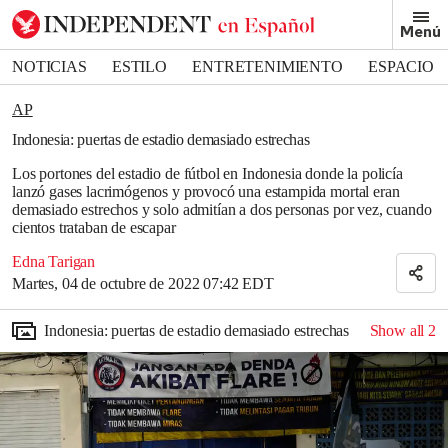
Removed from bookmarks
Menú
Close popover
Bookmark popover
NOTICIAS
ESTILO
ENTRETENIMIENTO
ESPACIO
DEPORTES
AP
Indonesia: puertas de estadio demasiado estrechas
Los portones del estadio de fútbol en Indonesia donde la policía
lanzó gases lacrimógenos y provocó una estampida mortal eran
demasiado estrechos y solo admitían a dos personas por vez, cuando
cientos trataban de escapar
Edna Tarigan
Martes, 04 de octubre de 2022 07:42 EDT
Indonesia: puertas de estadio demasiado estrechas
Show all
2