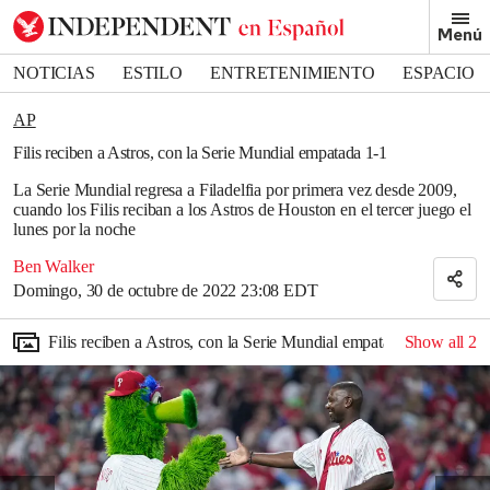
Removed from bookmarks
Menú
Close popover
Bookmark popover
NOTICIAS
ESTILO
ENTRETENIMIENTO
ESPACIO
DEPORTES
AP
Filis reciben a Astros, con la Serie Mundial empatada 1-1
La Serie Mundial regresa a Filadelfia por primera vez desde 2009,
cuando los Filis reciban a los Astros de Houston en el tercer juego el
lunes por la noche
Ben Walker
Domingo, 30 de octubre de 2022 23:08 EDT
Filis reciben a Astros, con la Serie Mundial empatada 1-1
Show all
2