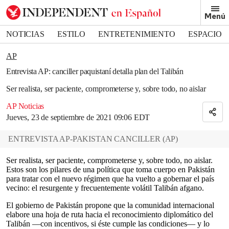
Removed from bookmarks
Menú
Close popover
Bookmark popover
NOTICIAS
ESTILO
ENTRETENIMIENTO
ESPACIO
DEPORTES
AP
Entrevista AP: canciller paquistaní detalla plan del Talibán
Ser realista, ser paciente, comprometerse y, sobre todo, no aislar
AP Noticias
Jueves, 23 de septiembre de 2021 09:06 EDT
ENTREVISTA AP-PAKISTAN CANCILLER
(
AP
)
Ser realista, ser paciente, comprometerse y, sobre todo, no aislar.
Estos son los pilares de una política que toma cuerpo en Pakistán
para tratar con el nuevo régimen que ha vuelto a gobernar el país
vecino: el resurgente y frecuentemente volátil Talibán afgano.
El gobierno de Pakistán propone que la comunidad internacional
elabore una hoja de ruta hacia el reconocimiento diplomático del
Talibán —con incentivos, si éste cumple las condiciones— y lo