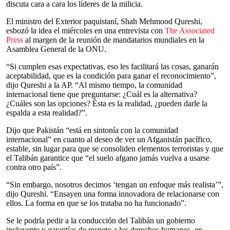
discuta cara a cara los líderes de la milicia.
El ministro del Exterior paquistaní, Shah Mehmood Qureshi,
esbozó la idea el miércoles en una entrevista con
The Associated
Press
al margen de la reunión de mandatarios mundiales en la
Asamblea General de la ONU.
“Si cumplen esas expectativas, eso les facilitará las cosas, ganarán
aceptabilidad, que es la condición para ganar el reconocimiento”,
dijo Qureshi a la AP. “Al mismo tiempo, la comunidad
internacional tiene que preguntarse: ¿Cuál es la alternativa?
¿Cuáles son las opciones? Ésta es la realidad, ¿pueden darle la
espalda a esta realidad?”.
Dijo que Pakistán “está en sintonía con la comunidad
internacional” en cuanto al deseo de ver un Afganistán pacífico,
estable, sin lugar para que se consoliden elementos terroristas y que
el Talibán garantice que “el suelo afgano jamás vuelva a usarse
contra otro país”.
“Sin embargo, nosotros decimos ‘tengan un enfoque más realista’”,
dijo Qureshi. “Ensayen una forma innovadora de relacionarse con
ellos. La forma en que se los trataba no ha funcionado”.
Se le podría pedir a la conducción del Talibán un gobierno
incluyente y garantías de respeto a los derechos humanos, en