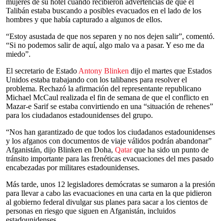
mujeres de su hotel cuando recibieron advertencias de que el
Talibán estaba buscando a posibles evacuados en el lado de los
hombres y que había capturado a algunos de ellos.
“Estoy asustada de que nos separen y no nos dejen salir”, comentó.
“Si no podemos salir de aquí, algo malo va a pasar. Y eso me da
miedo”.
El secretario de Estado
Antony Blinken
dijo el martes que Estados
Unidos estaba trabajando con los talibanes para resolver el
problema. Rechazó la afirmación del representante republicano
Michael McCaul realizada el fin de semana de que el conflicto en
Mazar-e Sarif se estaba convirtiendo en una “situación de rehenes”
para los ciudadanos estadounidenses del grupo.
“Nos han garantizado de que todos los ciudadanos estadounidenses
y los afganos con documentos de viaje válidos podrán abandonar”
Afganistán, dijo Blinken en Doha,
Qatar
que ha sido un punto de
tránsito importante para las frenéticas evacuaciones del mes pasado
encabezadas por militares estadounidenses.
Más tarde, unos 12 legisladores demócratas se sumaron a la presión
para llevar a cabo las evacuaciones en una carta en la que pidieron
al gobierno federal divulgar sus planes para sacar a los cientos de
personas en riesgo que siguen en Afganistán, incluidos
estadounidenses.