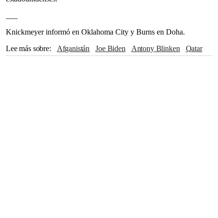
___
Knickmeyer informó en Oklahoma City y Burns en Doha.
Lee más sobre
Afganistán
Joe Biden
Antony Blinken
Qatar