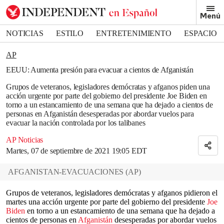
Removed from bookmarks
Menú
Close popover
Bookmark popover
NOTICIAS
ESTILO
ENTRETENIMIENTO
ESPACIO
DEPORTES
AP
EEUU: Aumenta presión para evacuar a cientos de Afganistán
Grupos de veteranos, legisladores demócratas y afganos piden una
acción urgente por parte del gobierno del presidente Joe Biden en
torno a un estancamiento de una semana que ha dejado a cientos de
personas en Afganistán desesperadas por abordar vuelos para
evacuar la nación controlada por los talibanes
AP Noticias
Martes, 07 de septiembre de 2021 19:05 EDT
AFGANISTAN-EVACUACIONES
(
AP
)
Grupos de veteranos, legisladores demócratas y afganos pidieron el
martes una acción urgente por parte del gobierno del presidente
Joe
Biden
en torno a un estancamiento de una semana que ha dejado a
cientos de personas en
Afganistán
desesperadas por abordar vuelos