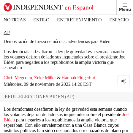
Removed from bookmarks
Menú
Close popover
Bookmark popover
NOTICIAS
ESTILO
ENTRETENIMIENTO
ESPACIO
DEPORTES
AP
Demostración de fuerza demócrata, advertencias para Biden
Los demócratas desafiaron la ley de gravedad esta semana cuando
los votantes dejaron de lado sus inquietudes sobre el presidente Joe
Biden para negarles a los republicanos la amplia victoria que
esperaban
Chris Megerian
,
Zeke Miller
&
Hannah Fingerhut
Miércoles, 09 de noviembre de 2022 14:26 EST
EEUU-ELECCIONES BIDEN
(
AP
)
Los demócratas desafiaron la ley de gravedad esta semana cuando
los votantes dejaron de lado sus inquietudes sobre el presidente
Joe
Biden
para negarles a los republicanos la amplia victoria que
esperaban. Con ello envalentonaron a una Casa Blanca cuyos
instintos políticos han sido cuestionados o rechazados de plano por