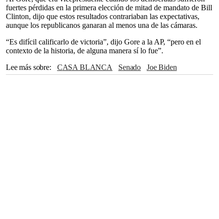
fuertes pérdidas en la primera elección de mitad de mandato de Bill
Clinton, dijo que estos resultados contrariaban las expectativas,
aunque los republicanos ganaran al menos una de las cámaras.
“Es difícil calificarlo de victoria”, dijo Gore a la AP, “pero en el
contexto de la historia, de alguna manera sí lo fue”.
Lee más sobre
CASA BLANCA
Senado
Joe Biden
Ron Klain
Ucrania
Rusia
Donald Trump
Bill Clinton
New York Times