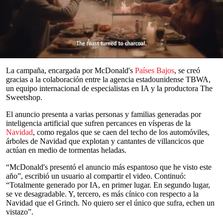
anuncio navideño de 2025, creado íntegramente con
inteligencia
artificial
.
El gigante de la comida rápida es la última gran empresa que ha
realizado una campaña publicitaria generada totalmente por
inteligencia artificial
, después de
Coca-Cola
, cuyo anuncio también
causó rechazo en Internet.
0
seconds
La campaña, encargada por McDonald's
Países Bajos
, se creó
of
gracias a la colaboración entre la agencia estadounidense TBWA,
0
un equipo internacional de especialistas en IA y la productora The
seconds
Sweetshop.
El anuncio presenta a varias personas y familias generadas por
inteligencia artificial que sufren percances en vísperas de la
Navidad
, como regalos que se caen del techo de los automóviles,
árboles de Navidad que explotan y cantantes de villancicos que
actúan en medio de tormentas heladas.
“McDonald's presentó el anuncio más espantoso que he visto este
año”, escribió un usuario al compartir el video. Continuó:
“Totalmente generado por IA, en primer lugar. En segundo lugar,
se ve desagradable. Y, tercero, es más cínico con respecto a la
Navidad que el Grinch. No quiero ser el único que sufra, echen un
vistazo”.