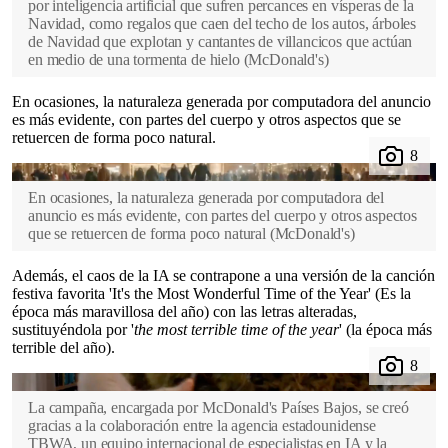
por inteligencia artificial que sufren percances en vísperas de la
Navidad, como regalos que caen del techo de los autos, árboles
de Navidad que explotan y cantantes de villancicos que actúan
en medio de una tormenta de hielo
(
McDonald's
)
En ocasiones, la naturaleza generada por computadora del anuncio
es más evidente, con partes del cuerpo y otros aspectos que se
retuercen de forma poco natural.
En ocasiones, la naturaleza generada por computadora del
anuncio es más evidente, con partes del cuerpo y otros aspectos
que se retuercen de forma poco natural
(
McDonald's
)
Además, el caos de la IA se contrapone a una versión de la canción
festiva favorita 'It's the Most Wonderful Time of the Year' (Es la
época más maravillosa del año) con las letras alteradas,
sustituyéndola por '
the most terrible time of the year
' (la época más
terrible del año).
La campaña, encargada por McDonald's Países Bajos, se creó
gracias a la colaboración entre la agencia estadounidense
TBWA, un equipo internacional de especialistas en IA y la