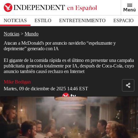
Removed from bookmarks
Menú
Close popover
Bookmark popover
NOTICIAS
ESTILO
ENTRETENIMIENTO
ESPACIO
DEPORTES
Noticias
Mundo
Atacan a McDonald's por anuncio navideño “espeluznante y
deprimente” generado con IA
El gigante de la comida rápida es el último en presentar una campaña
publicitaria generada totalmente por IA, después de Coca-Cola, cuyo
anuncio también causó rechazo en Internet
Mike Bedigan
Martes, 09 de diciembre de 2025 14:46 EST
McDonald's lanza un anuncio navideño generado por inteligencia
artificial
Read in English
McDonald's
ha sido objeto de intensas críticas en Internet por su